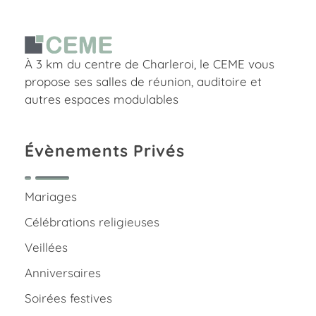
Charleroi Espace Meeting Européen
À 3 km du centre de Charleroi, le CEME vous
Centre de conférence à Charleroi, Belgique
propose ses salles de réunion, auditoire et
autres espaces modulables
Évènements Privés
Mariages
Célébrations religieuses
Veillées
Anniversaires
Soirées festives