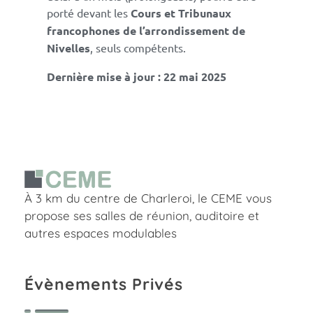
porté devant les
Cours et Tribunaux
francophones de l’arrondissement de
Nivelles
, seuls compétents.
Dernière mise à jour : 22 mai 2025
Charleroi Espace Meeting Européen
À 3 km du centre de Charleroi, le CEME vous
Centre de conférence à Charleroi, Belgique
propose ses salles de réunion, auditoire et
autres espaces modulables
Évènements Privés