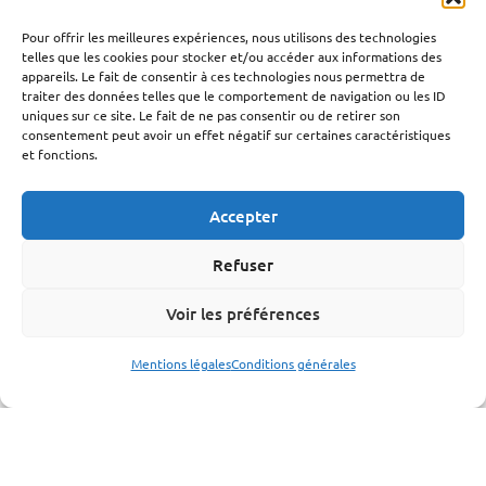
Coordonnées
Pour offrir les meilleures expériences, nous utilisons des technologies
Rue des Français, 147 – 6020 Dampremy
telles que les cookies pour stocker et/ou accéder aux informations des
appareils. Le fait de consentir à ces technologies nous permettra de
(0)71 23 98 53
traiter des données telles que le comportement de navigation ou les ID
uniques sur ce site. Le fait de ne pas consentir ou de retirer son
info@ceme.be
consentement peut avoir un effet négatif sur certaines caractéristiques
et fonctions.
Localisation
Accepter
Refuser
Voir les préférences
Cliquez pour accepter les cookies
Mentions légales
Conditions générales
marketing et activer ce contenu