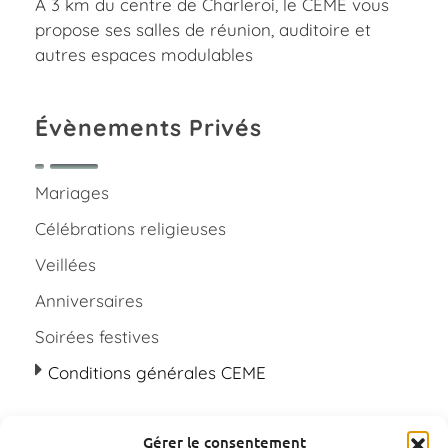
Charleroi Espace Meeting Européen
À 3 km du centre de Charleroi, le CEME vous
Centre de conférence à Charleroi, Belgique
propose ses salles de réunion, auditoire et
autres espaces modulables
Évènements Privés
Mariages
Célébrations religieuses
Veillées
Anniversaires
Soirées festives
Conditions générales CEME
Gérer le consentement