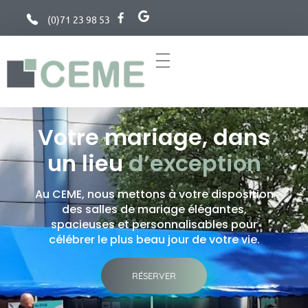
(0)71 23 98 53
Charleroi Espace Meeting Européen
Centre de conférence à Charleroi, Belgique
Votre mariage, dans
un lieu
d’exception
Au CEME, nous mettons à votre disposition
des salles de mariage élégantes,
spacieuses et personnalisables pour
célébrer le plus beau jour de votre vie.
RÉSERVER