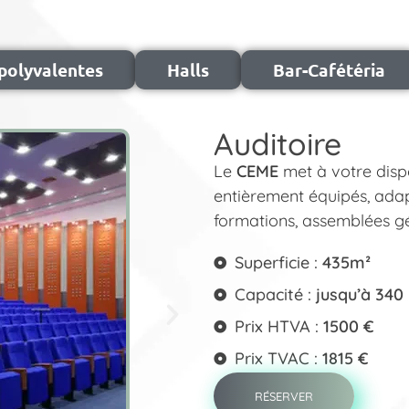
 polyvalentes
Halls
Bar-Cafétéria
Auditoire
Le
CEME
met à votre dispo
entièrement équipés, adap
formations, assemblées gé
Superficie :
435m²
Capacité :
jusqu’à 340
Prix HTVA :
1500 €
Prix TVAC :
1815 €
RÉSERVER