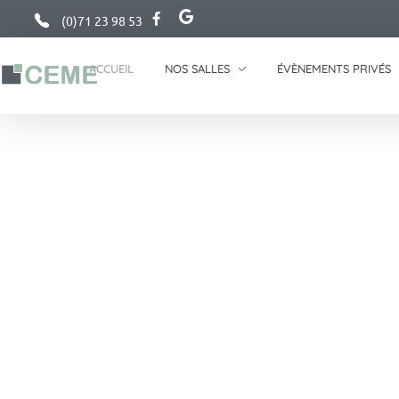
(0)71 23 98 53
ACCUEIL
NOS SALLES
ÉVÈNEMENTS PRIVÉS
Charleroi Espace Meeting Européen
Centre de conférence à Charleroi, Belgique